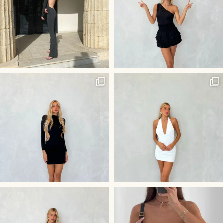
היוש לשמלה הכי לוהטת בסביבה
חליפת ״קים״ שלנו - שהיא השלמ