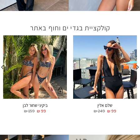
קולקציית בגדי ים וחוף באתר
ביקיני שחור לבן
שלם אלין
₪
159
₪
99
₪
249
₪
99