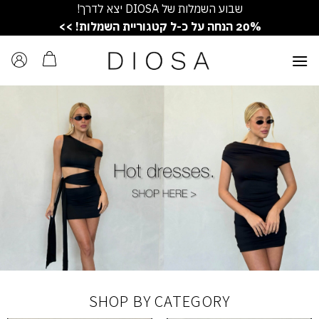
Ski
שבוע השמלות של DIOSA יצא לדרך!
t
20% הנחה על כ-ל קטגוריית השמלות! >>
conten
SHOP BY CATEGORY