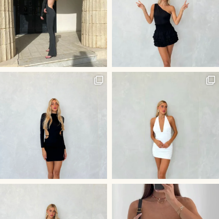
היוש לשמלה הכי לוהטת בסביבה
חליפת ״קים״ שלנו - שהיא השלמ