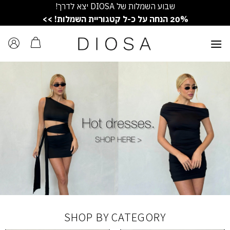
Ski
שבוע השמלות של DIOSA יצא לדרך!
t
20% הנחה על כ-ל קטגוריית השמלות! >>
conten
SHOP BY CATEGORY