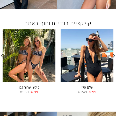
קולקציית בגדי ים וחוף באתר
ביקיני שחור לבן
שלם אלין
₪
159
₪
99
₪
249
₪
99