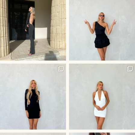
היוש לשמלה הכי לוהטת בסביבה
חליפת ״קים״ שלנו - שהיא השלמ