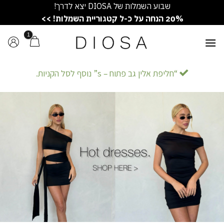
Ski
שבוע השמלות של DIOSA יצא לדרך!
t
20% הנחה על כ-ל קטגוריית השמלות! >>
conten
“חליפת אלין גב פתוח – s” נוסף לסל הקניות.