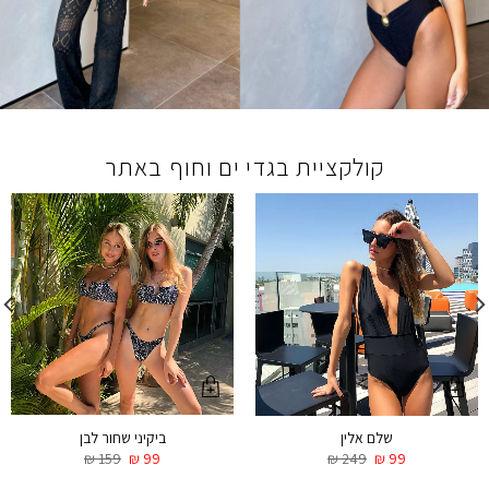
קולקציית בגדי ים וחוף באתר
ביקיני שחור לבן
שלם אלין
₪
159
₪
99
₪
249
₪
99