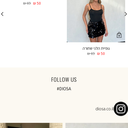
₪
69
₪
50
גופיית הלני שחורה
₪
69
₪
50
FOLLOW US
#DIOSA
diosa.co.il
NOVEMBER SALE-Today 18:00 onl