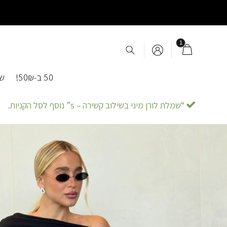
Ski
t
conten
50 ב-50₪!
שמ
“שמלת לורן מיני בשילוב קשירה – s” נוסף לסל הקניות.