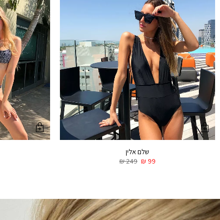
שלם אלין
₪
249
₪
99