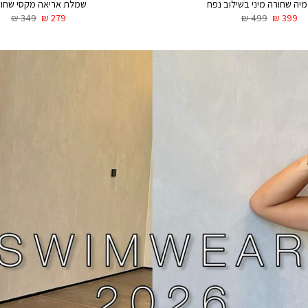
יה שחורה מיני בשילוב נפח
שמלת אריאה מקסי שחו
₪
349
₪
279
₪
499
₪
399