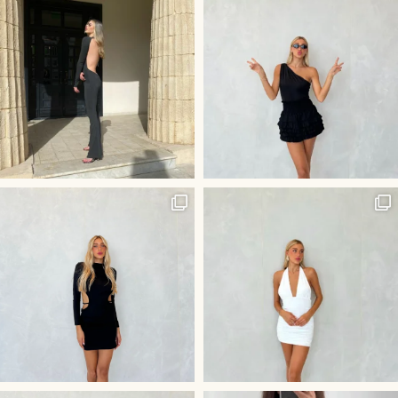
היוש לשמלה הכי לוהטת בסביבה
חליפת ״קים״ שלנו - שהיא השלמ