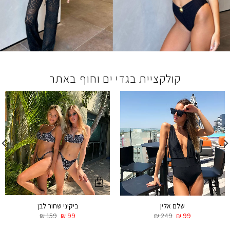
קולקציית בגדי ים וחוף באתר
ביקיני שחור לבן
שלם אלין
₪
159
₪
99
₪
249
₪
99