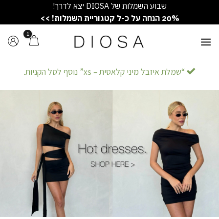
Ski
שבוע השמלות של DIOSA יצא לדרך!
t
20% הנחה על כ-ל קטגוריית השמלות! >>
conten
“שמלת איזבל מיני קלאסית – xs” נוסף לסל הקניות.