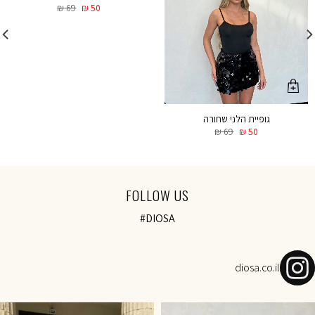
₪
69
₪
50
גופיית הלני שחורה
₪
69
₪
50
FOLLOW US
#DIOSA
diosa.co.il
NOVEMBER SALE-Today 18:00 onl