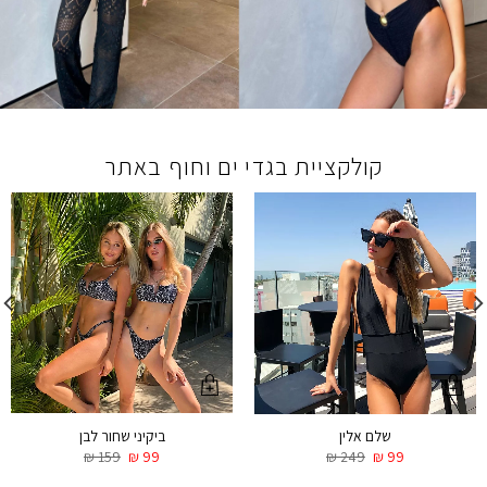
קולקציית בגדי ים וחוף באתר
ביקיני שחור לבן
שלם אלין
₪
159
₪
99
₪
249
₪
99