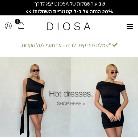
Ski
שבוע השמלות של DIOSA יצא לדרך!
t
20% הנחה על כ-ל קטגוריית השמלות! >>
conten
“שמלת מיני קימי לבנה – s” נוסף לסל הקניות.