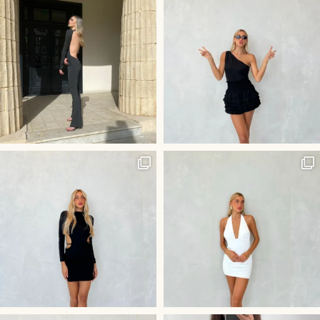
היוש לשמלה הכי לוהטת בסביבה
חליפת ״קים״ שלנו - שהיא השלמ