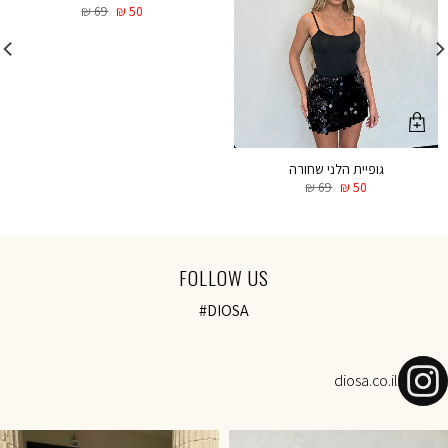
₪
69
₪
50
גופיית הלני שחורה
₪
69
₪
50
FOLLOW US
#DIOSA
diosa.co.il
NOVEMBER SALE-Today 18:00 onl