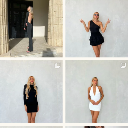
היוש לשמלה הכי לוהטת בסביבה
חליפת ״קים״ שלנו - שהיא השלמ