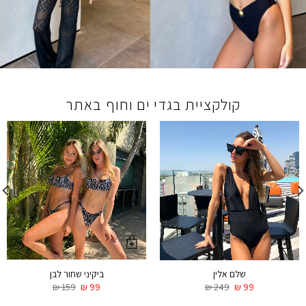
קולקציית בגדי ים וחוף באתר
ביקיני שחור לבן
שלם אלין
₪
159
₪
99
₪
249
₪
99