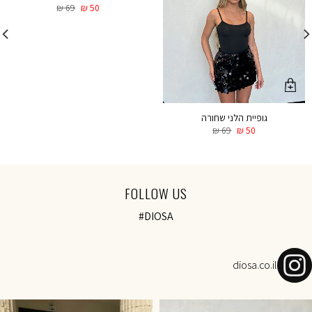
₪
69
₪
50
גופיית הלני שחורה
₪
69
₪
50
FOLLOW US
#DIOSA
diosa.co.il
NOVEMBER SALE-Today 18:00 onl