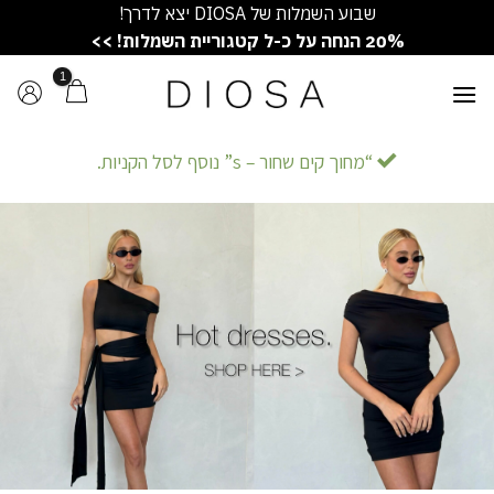
Ski
שבוע השמלות של DIOSA יצא לדרך!
t
20% הנחה על כ-ל קטגוריית השמלות! >>
conten
“מחוך קים שחור – s” נוסף לסל הקניות.