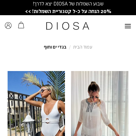
Ski
שבוע השמלות של DIOSA יצא לדרך!
t
20% הנחה על כ-ל קטגוריית השמלות! >>
conten
עמוד הבית
/
בגדי ים וחוף