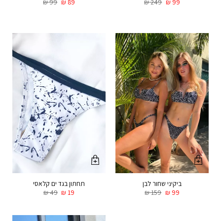
₪
99
₪
89
₪
249
₪
99
ביקיני שחור לבן
תחתון בגד ים קלאסי
₪
49
₪
19
₪
159
₪
99