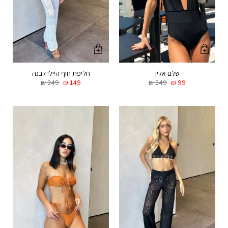
שלם אלין
חליפת חוף היילי לבנה
₪
249
₪
149
₪
249
₪
99