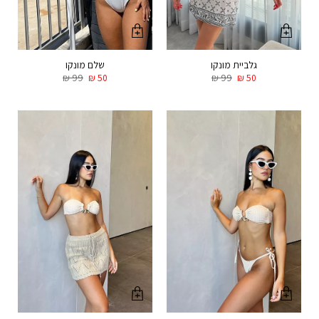
גלביית מונקו
שלם מונקו
₪
99
₪
50
₪
99
₪
50