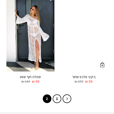
ביקיני אלכס שחור
שמלת חוף שסע
₪
149
₪
99
₪
199
₪
99
2
1