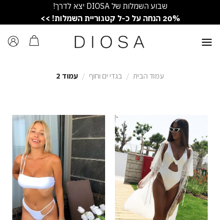
Ski
שבוע השמלות של DIOSA יצא לדרך!
t
20% הנחה על כ-ל קטגוריית השמלות! >>
conten
עמוד הבית
/
בגדי ים וחוף
/
עמוד 2