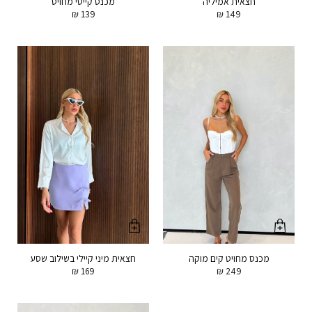
חצאית אמיליה
מכנס קייסי מחויט
₪
139
₪
149
מכנס מחויט קים מוקה
חצאית מיני קיילי בשילוב שסע
₪
169
₪
249