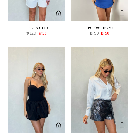
חצאית סאטן מיני
מכנס שיילי לבן
₪
129
₪
50
₪
99
₪
50