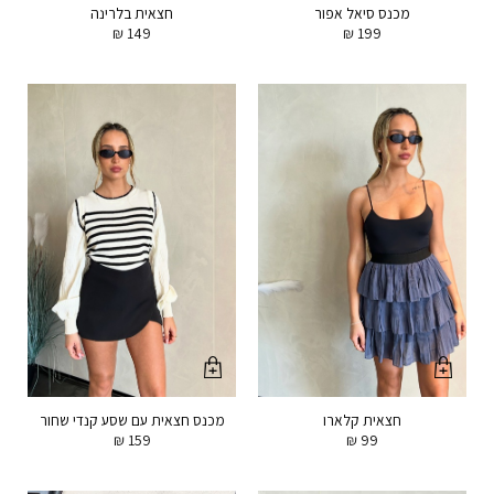
מכנס סיאל אפור
חצאית בלרינה
₪
149
₪
199
חצאית קלארו
מכנס חצאית עם שסע קנדי שחור
₪
159
₪
99