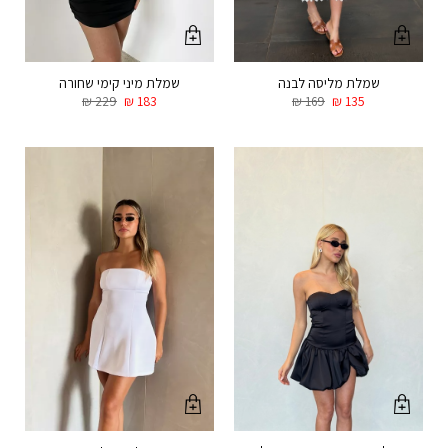
שמלת מליסה לבנה
שמלת מיני קימי שחורה
₪
229
₪
183
₪
169
₪
135