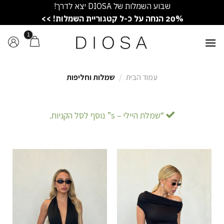
Ski
שבוע השמלות של DIOSA יצא לדרך!
t
20% הנחה על כ-ל קטגוריית השמלות! >>
conten
עמוד הבית
/
שמלות וחליפות
“שמלת היילי – s” נוסף לסל הקניות.