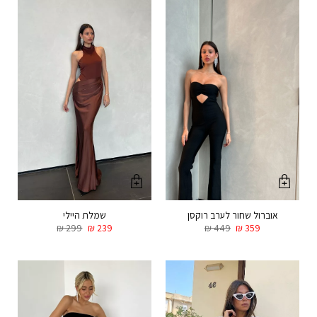
אוברול שחור לערב רוקסן
שמלת היילי
₪
299
₪
239
₪
449
₪
359