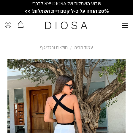
Ski
שבוע השמלות של DIOSA יצא לדרך!
t
20% הנחה על כ-ל קטגוריית השמלות! >>
conten
עמוד הבית
/
חולצות ובגדי גוף