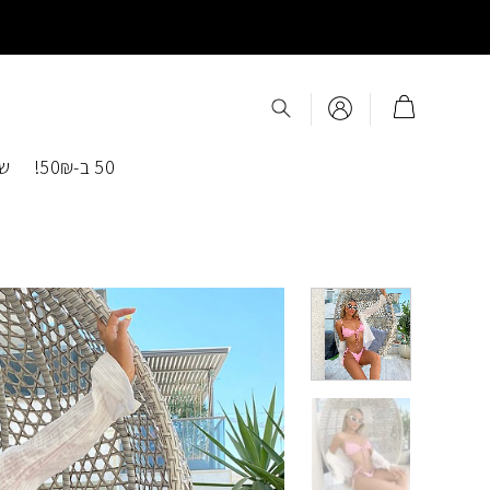
Ski
t
conten
50 ב-50₪!
שמ