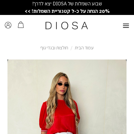
Ski
שבוע השמלות של DIOSA יצא לדרך!
t
20% הנחה על כ-ל קטגוריית השמלות! >>
conten
עמוד הבית
/
חולצות ובגדי גוף