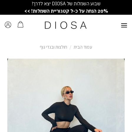
Ski
שבוע השמלות של DIOSA יצא לדרך!
t
20% הנחה על כ-ל קטגוריית השמלות! >>
conten
עמוד הבית
/
חולצות ובגדי גוף