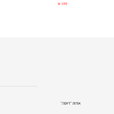
₪
199
אודות ״דיוסה״