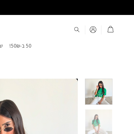
Ski
t
conten
50 ב-50₪!
שמ