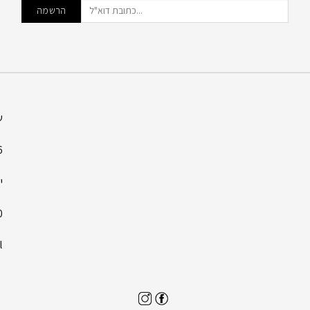
ש
6
י
00
l