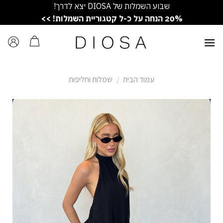
Ski
שבוע השמלות של DIOSA יצא לדרך!
t
20% הנחה על כ-ל קטגוריית השמלות! >>
conten
עמוד הבית
/
שמלות וחליפות