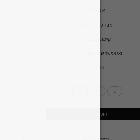
א מ א ל ה
מבד כיווצים איכותי
קיימת ב2 צבעים
ואי אפשר שלא להתאהב בה!
מושלמת.
S
M
L
הוספה לסל
מדריך מידות