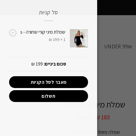
סל קניות
שמלת מיני קורי שחורה - s
×
₪
199
1 ×
UNDER 99₪
סכום ביניים:
199
₪
מעבר לסל הקניות
תשלום
שמלת מיני קימי לבנה
₪
229
₪
183
שמלה מיוחדת, כיפית, והגזרה?