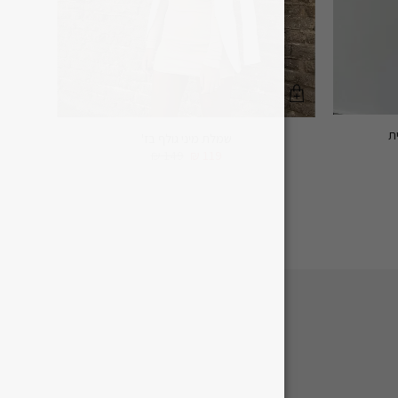
ת
שמלת מיני גולף בז'
₪
149
₪
119