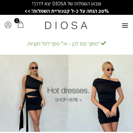
Ski
שבוע השמלות של DIOSA יצא לדרך!
t
20% הנחה על כ-ל קטגוריית השמלות! >>
conten
“מחוך קים לבן – m” נוסף לסל הקניות.