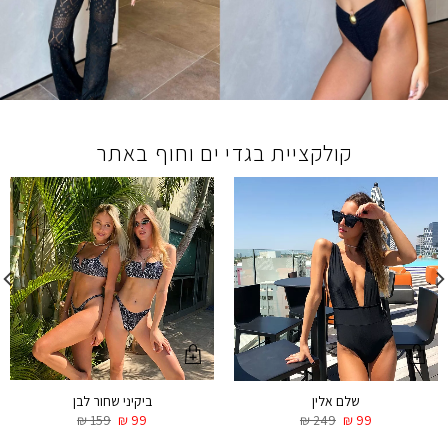
קולקציית בגדי ים וחוף באתר
ביקיני שחור לבן
שלם אלין
₪
159
₪
99
₪
249
₪
99