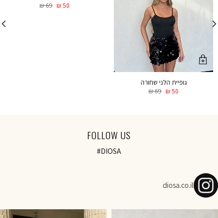
₪
69
₪
50
גופיית הלני שחורה
₪
69
₪
50
FOLLOW US
#DIOSA
diosa.co.il
NOVEMBER SALE-Today 18:00 onl