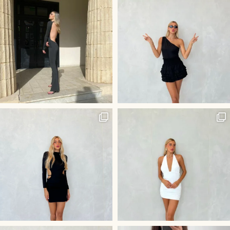
היוש לשמלה הכי לוהטת בסביבה
חליפת ״קים״ שלנו - שהיא השלמ